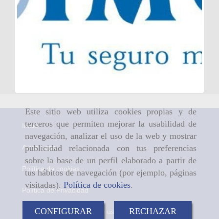
Este sitio web utiliza cookies propias y de
terceros que permiten mejorar la usabilidad de
Inicio
navegación, analizar el uso de la web y mostrar
publicidad relacionada con tus preferencias
Aviso Legal
sobre la base de un perfil elaborado a partir de
Política de cookies
tus hábitos de navegación (por ejemplo, páginas
visitadas).
Política de cookies
.
Política de Privacidad
CONFIGURAR
RECHAZAR
Términos y condiciones de uso del presente sitio web